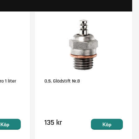
o 1 liter
O.S. Glödstift Nr.8
135 kr
Köp
Köp