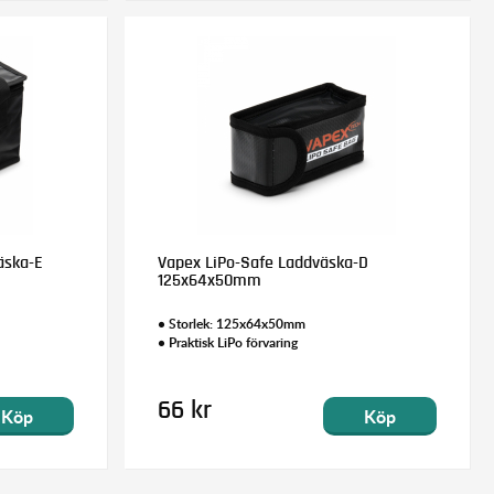
äska-E
Vapex LiPo-Safe Laddväska-D
125x64x50mm
• Storlek: 125x64x50mm
• Praktisk LiPo förvaring
66 kr
Köp
Köp