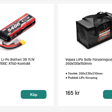
i-Po Batteri 3S 11.1V
Vapex LiPo Safe Förvaringsv
100C XT60-Kontakt
260x130x150mm
• Storlek: 260x130x150mm
• Praktisk LiPo förvaring
165 kr
Köp