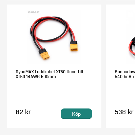
DynoMAX Laddkabel XT60 Hane till
Sunpadow L
XT60 14AWG 500mm
5400mAh 
82 kr
538 kr
Köp