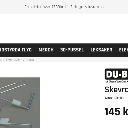
Fraktfritt över 1300kr | 1-3 dagars leverans
IOSTYRDA FLYG
MERCH
3D-PUSSEL
LEKSAKER
ELE
rn
/
Skevroderhorn sats
Skevr
Artnr:
13101
145
k