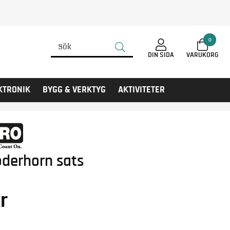
0
DIN SIDA
KTRONIK
BYGG & VERKTYG
AKTIVITETER
oderhorn sats
r