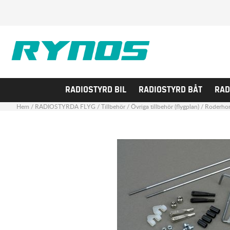
RADIOSTYRD BIL
RADIOSTYRD BÅT
RAD
Hem
/
RADIOSTYRDA FLYG
/
Tillbehör
/
Övriga tillbehör (flygplan)
/
Roderho