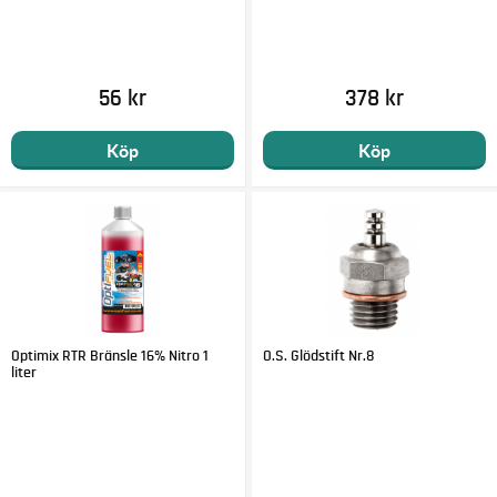
56 kr
378 kr
Köp
Köp
Optimix RTR Bränsle 16% Nitro 1
O.S. Glödstift Nr.8
liter