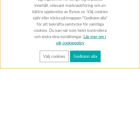
innehåll, relevant marknadsföring och en
bättre upplevelse av Rynos.se. Välj cookies
själv eller klicka på knappen “Godkänn alla”
för att bekräfta samtycke för samtliga
cookies. Du kan när som helst kontrollera
och ändra dina inställningar.
Läs mer om i
vår cookiepolicy
Välj cookies
Godkänn alla
FÅ RYNOS NYHETSBREV
Anmäl