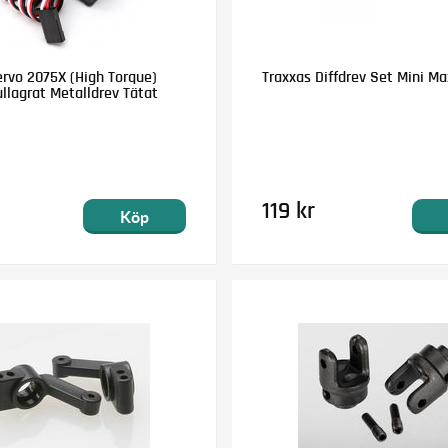
ervo 2075X (High Torque)
Traxxas Diffdrev Set Mini Ma
ullagrat Metalldrev Tätat
119 kr
Köp