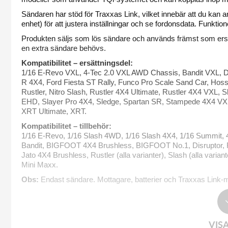
Sändaren har stöd för Traxxas Link, vilket innebär att du kan
enhet) för att justera inställningar och se fordonsdata. Funktione
Produkten säljs som lös sändare och används främst som ersätt
en extra sändare behövs.
Kompatibilitet – ersättningsdel:
1/16 E-Revo VXL, 4-Tec 2.0 VXL AWD Chassis, Bandit VXL, 
R 4X4, Ford Fiesta ST Rally, Funco Pro Scale Sand Car, Hos
Rustler, Nitro Slash, Rustler 4X4 Ultimate, Rustler 4X4 VXL,
EHD, Slayer Pro 4X4, Sledge, Spartan SR, Stampede 4X4 VXL
XRT Ultimate, XRT.
Kompatibilitet – tillbehör:
1/16 E-Revo, 1/16 Slash 4WD, 1/16 Slash 4X4, 1/16 Summit,
Bandit, BIGFOOT 4X4 Brushless, BIGFOOT No.1, Disruptor, For
Jato 4X4 Brushless, Rustler (alla varianter), Slash (alla vari
Mini Maxx.
Obs:
Endast sändare. Mottagare, batterier och Traxxas Link-mo
VIS