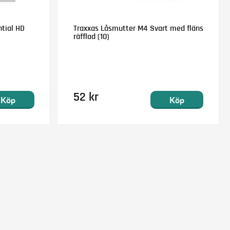
ntial HD
Traxxas Låsmutter M4 Svart med fläns
räfflad (10)
52 kr
Köp
Köp