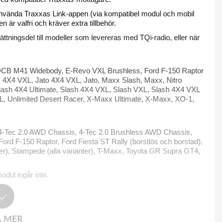
 använda Traxxas Link-appen (via kompatibel modul och mobil
n är valfri och kräver extra tillbehör.
ningsdel till modeller som levereras med TQi-radio, eller när
DCB M41 Widebody, E-Revo VXL Brushless, Ford F-150 Raptor
s 4X4 VXL, Jato 4X4 VXL, Jato, Maxx Slash, Maxx, Nitro
 Slash 4X4 Ultimate, Slash 4X4 VXL, Slash VXL, Slash 4X4 VXL
, Unlimited Desert Racer, X-Maxx Ultimate, X-Maxx, XO-1,
 4-Tec 2.0 AWD Chassis, 4-Tec 2.0 Brushless AWD Chassis,
d F-150 Raptor, Ford Fiesta ST Rally (borstlös och borstad),
anter), Stampede (alla varianter), T-Maxx, Toyota GR Supra GT4,
dul ingår inte.
A MER