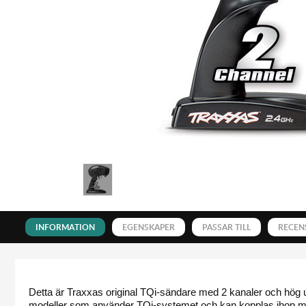
INFORMATION
EGENSKAPER
PASSAR TILL
RECEN
Detta är Traxxas original TQi-sändare med 2 kanaler och hög ut
modeller som använder TQi-systemet och kan kopplas ihop m