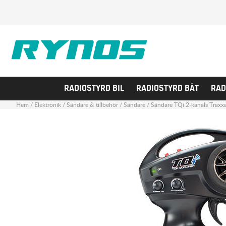
RADIOSTYRD BIL
RADIOSTYRD BÅT
RAD
Hem
/
Elektronik
/
Sändare & tillbehör
/
Sändare
/
Sändare TQi 2-kanals Traxx