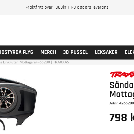
Fraktfritt över 1300kr | 1-3 dagars leverans
IOSTYRDA FLYG
MERCH
3D-PUSSEL
LEKSAKER
ELE
as Link (utan Mottagare) - 6528X | TRAXXAS
Sändar
Motta
Artnr:
426528
798
k