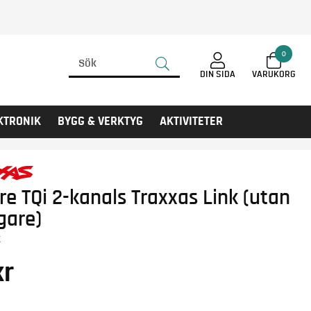
0
DIN SIDA
KTRONIK
BYGG & VERKTYG
AKTIVITETER
e TQi 2-kanals Traxxas Link (utan
gare)
X
r