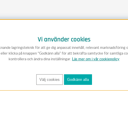
Vi använder cookies
knande lagringsteknik för att ge dig anpassat innehåll, relevant marknadsföring 
v eller klicka på knappen “Godkänn alla” för att bekräfta samtycke för samtliga c
kontrollera och ändra dina inställningar.
Läs mer om i vår cookiepolicy
Välj cookies
Godkänn alla
FÅ RYNOS NYHETSBREV