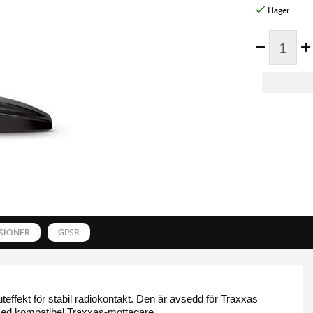
SIONER
GPSR
effekt för stabil radiokontakt. Den är avsedd för Traxxas
ed kompatibel Traxxas-mottagare.