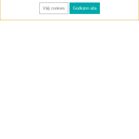
Välj cookies
Godkänn alla
FÅ RYNOS NYHETSBREV
Anmäl
BUTIK & RC-BANA
Öppet i butiken 13-18 måndag-fredag och 10-14 lördag. (Stängt
röda helgdagar).
Annelundsgatan 17B, 749 40 Enköping
service@rynos.se
0171-305 80