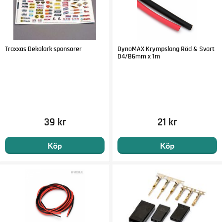
Traxxas Dekalark sponsorer
DynoMAX Krympslang Röd & Svart
D4/B6mm x 1m
39 kr
21 kr
Köp
Köp