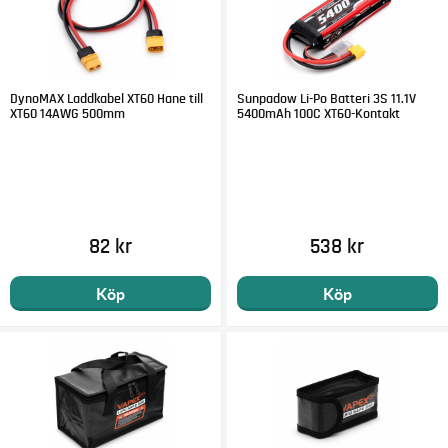
DynoMAX Laddkabel XT60 Hane till
Sunpadow Li-Po Batteri 3S 11.1V
XT60 14AWG 500mm
5400mAh 100C XT60-Kontakt
82 kr
538 kr
Köp
Köp