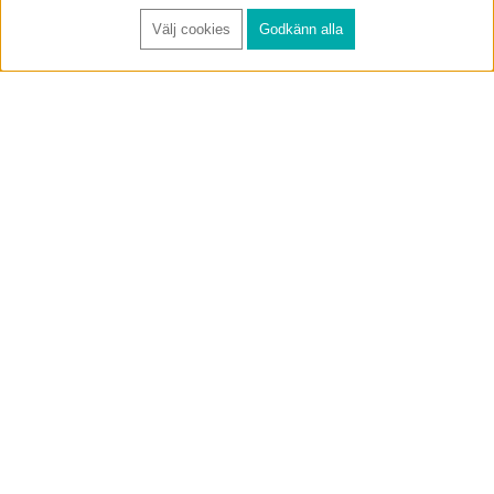
Välj cookies
Godkänn alla
FÅ RYNOS NYHETSBREV
Anmäl
BUTIK & RC-BANA
Öppet i butiken 13-18 måndag-fredag och 10-14 lördag. (Stängt
röda helgdagar).
Annelundsgatan 17B, 749 40 Enköping
service@rynos.se
0171-305 80