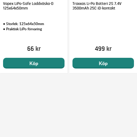
Vapex LiPo-Safe Laddväska-D
Traxxas Li-Po Batteri 2S 7.4V
125x64x50mm
3500mAh 25C iD-kontakt
• Storlek: 125x64x50mm
• Praktisk LiPo förvaring
66 kr
499 kr
Köp
Köp