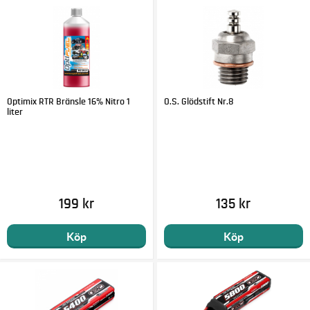
Optimix RTR Bränsle 16% Nitro 1
O.S. Glödstift Nr.8
liter
199 kr
135 kr
Köp
Köp