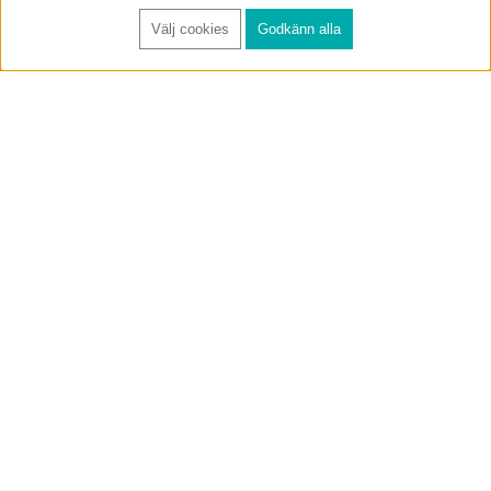
Välj cookies
Godkänn alla
FÅ RYNOS NYHETSBREV
Anmäl
BUTIK & RC-BANA
Öppet i butiken 13-18 måndag-fredag och 10-14 lördag. (Stängt
röda helgdagar).
Annelundsgatan 17B, 749 40 Enköping
service@rynos.se
0171-305 80