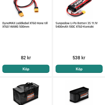
DynoMAX Laddkabel XT60 Hane till
Sunpadow Li-Po Batteri 3S 11.1V
XT60 14AWG 500mm
5400mAh 100C XT60-Kontakt
82 kr
538 kr
Köp
Köp