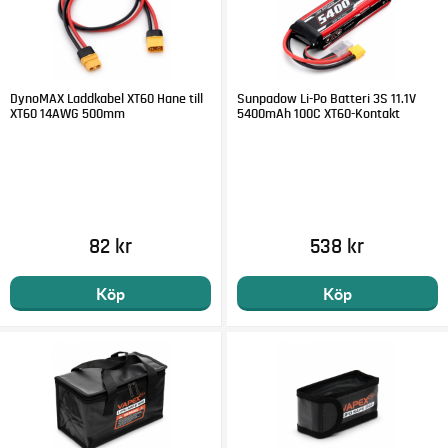
DynoMAX Laddkabel XT60 Hane till
Sunpadow Li-Po Batteri 3S 11.1V
XT60 14AWG 500mm
5400mAh 100C XT60-Kontakt
82 kr
538 kr
Köp
Köp