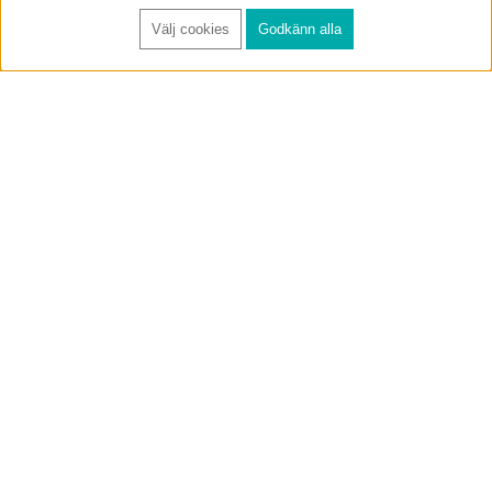
Välj cookies
Godkänn alla
FÅ RYNOS NYHETSBREV
Anmäl
BUTIK & RC-BANA
Öppet i butiken 13-18 måndag-fredag och 10-14 lördag. (Stängt
röda helgdagar).
Annelundsgatan 17B, 749 40 Enköping
service@rynos.se
0171-305 80