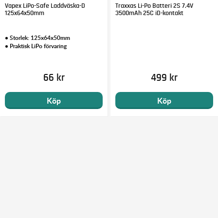
Vapex LiPo-Safe Laddväska-D
Traxxas Li-Po Batteri 2S 7.4V
125x64x50mm
3500mAh 25C iD-kontakt
• Storlek: 125x64x50mm
• Praktisk LiPo förvaring
66 kr
499 kr
Köp
Köp