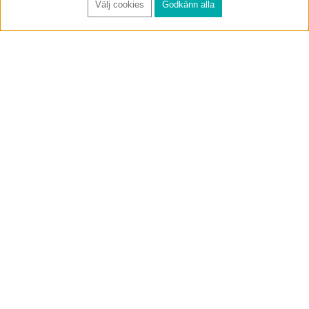
Välj cookies
Godkänn alla
FÅ RYNOS NYHETSBREV
Anmäl
BUTIK & RC-BANA
Öppet i butiken 13-18 måndag-fredag och 10-14 lördag. (Stängt
röda helgdagar).
Annelundsgatan 17B, 749 40 Enköping
service@rynos.se
0171-305 80