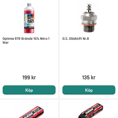
Optimix RTR Bränsle 16% Nitro 1
O.S. Glödstift Nr.8
liter
199 kr
135 kr
Köp
Köp