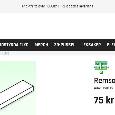
Fraktfritt över 1300kr | 1-3 dagars leverans
IOSTYRDA FLYG
MERCH
3D-PUSSEL
LEKSAKER
ELE
m (10)
Remsa
Artnr:
150119
75
kr