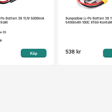
-Po Batteri 3S 11,1V 5000mA
Sunpadow Li-Po Batteri 3S 11
ntakt
5400mAh 100C XT60-Kontak
ri 3S
D®
538 kr
Köp