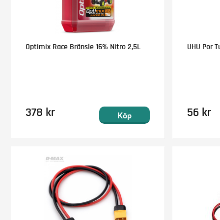
Optimix Race Bränsle 16% Nitro 2,5L
UHU Por T
378 kr
56 kr
Köp