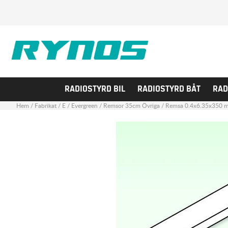
RADIOSTYRD BIL
RADIOSTYRD BÅT
RAD
Hem
/
Fabrikat
/
E
/
Evergreen
/
Remsor 35cm Övriga
/
Remsa 0.4x6.35x350 m