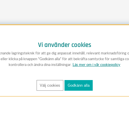
Vi använder cookies
knande lagringsteknik för att ge dig anpassat innehåll, relevant marknadsföring 
v eller klicka på knappen “Godkänn alla” för att bekräfta samtycke för samtliga c
kontrollera och ändra dina inställningar.
Läs mer om i vår cookiepolicy
Välj cookies
Godkänn alla
FÅ RYNOS NYHETSBREV