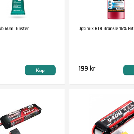
ub 50ml Blister
Optimix RTR Bränsle 16% Nitr
199 kr
Köp