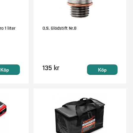
o 1 liter
O.S. Glödstift Nr.8
135 kr
Köp
Köp