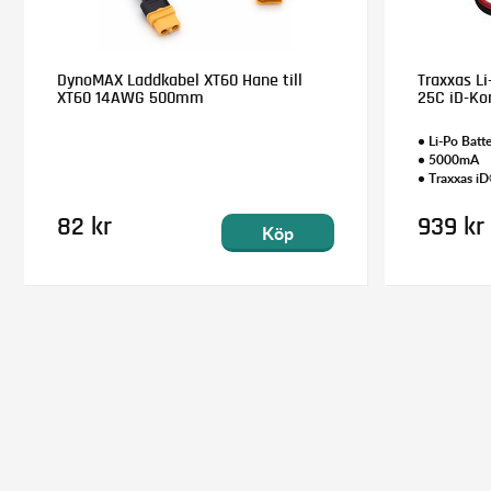
DynoMAX Laddkabel XT60 Hane till
Traxxas Li
XT60 14AWG 500mm
25C iD-Ko
• Li-Po Batte
• 5000mA
• Traxxas i
82 kr
939 kr
Köp