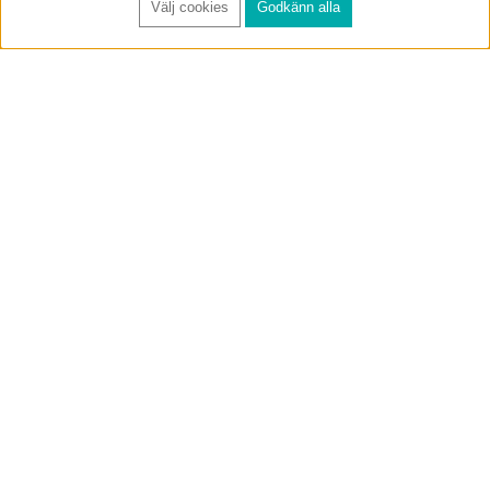
Välj cookies
Godkänn alla
FÅ RYNOS NYHETSBREV
Anmäl
BUTIK & RC-BANA
Öppet i butiken 13-18 måndag-fredag och 10-14 lördag. (Stängt
röda helgdagar).
Annelundsgatan 17B, 749 40 Enköping
service@rynos.se
0171-305 80