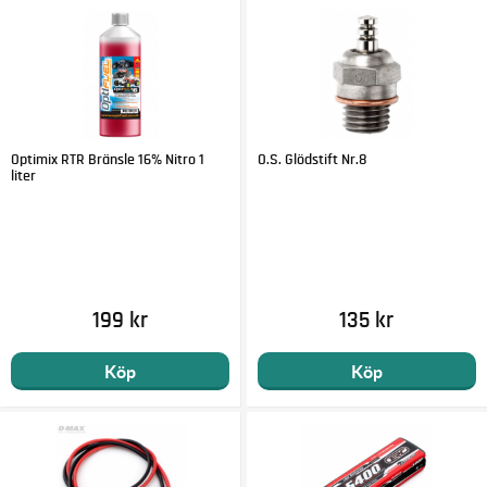
Optimix RTR Bränsle 16% Nitro 1
O.S. Glödstift Nr.8
liter
199 kr
135 kr
Köp
Köp