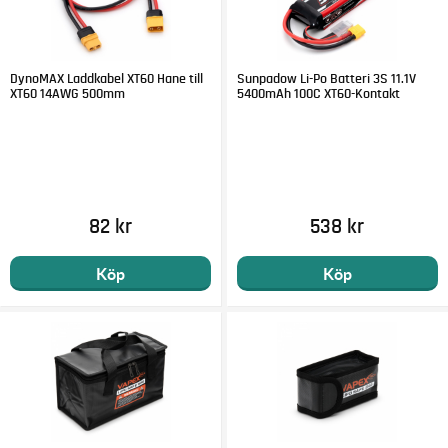
DynoMAX Laddkabel XT60 Hane till
Sunpadow Li-Po Batteri 3S 11.1V
XT60 14AWG 500mm
5400mAh 100C XT60-Kontakt
82 kr
538 kr
Köp
Köp