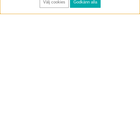
Välj cookies
Godkänn alla
FÅ RYNOS NYHETSBREV
Anmäl
BUTIK & RC-BANA
Öppet i butiken 13-18 måndag-fredag och 10-14 lördag. (Stängt
röda helgdagar).
Annelundsgatan 17B, 749 40 Enköping
service@rynos.se
0171-305 80