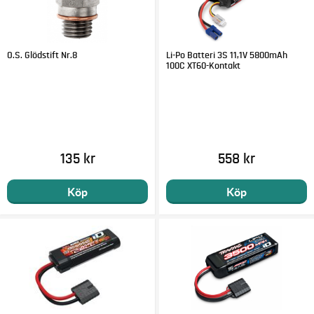
O.S. Glödstift Nr.8
Li-Po Batteri 3S 11,1V 5800mAh
100C XT60-Kontakt
135 kr
558 kr
Köp
Köp