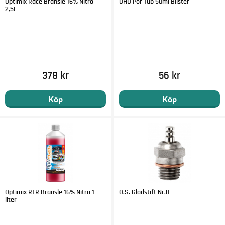
Optimix Race Bränsle 16% Nitro
UHU Por Tub 50ml Blister
2,5L
378 kr
56 kr
Köp
Köp
Optimix RTR Bränsle 16% Nitro 1
O.S. Glödstift Nr.8
liter