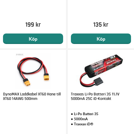
199 kr
135 kr
Köp
Köp
DynoMAX Laddkabel XT60 Hane till
Traxxas Li-Po Batteri 3S 11,1V
XT60 14AWG 500mm
5000mA 25C iD-Kontakt
• Li-Po Batteri 3S
• 5000mA
• Traxxas iD®