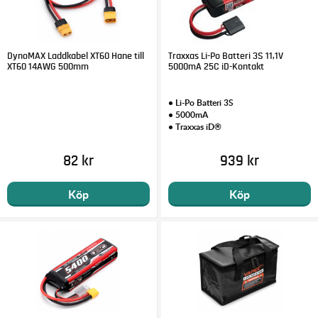
DynoMAX Laddkabel XT60 Hane till
Traxxas Li-Po Batteri 3S 11,1V
XT60 14AWG 500mm
5000mA 25C iD-Kontakt
• Li-Po Batteri 3S
• 5000mA
• Traxxas iD®
82 kr
939 kr
Köp
Köp