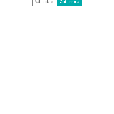
Välj cookies
Godkänn alla
FÅ RYNOS NYHETSBREV
Anmäl
BUTIK & RC-BANA
Öppet i butiken 13-18 måndag-fredag och 10-14 lördag. (Stängt
röda helgdagar).
Annelundsgatan 17B, 749 40 Enköping
service@rynos.se
0171-305 80