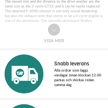
The mount size and the distance to the drive washer are the
same size as the 2-cycle GT33, and it can be easily replaced.
The attached F-6040 silencer is not only sound deadening,
but also the exhaust note that seems to be a 4-cycle engine is
one of the attractions. The specially developed Walbro
carburetor has achieved quick response while emphasizing
easy-to-use performance. A 4-stroke power feel designed
exclusively for gasoline from scratch and a sound full of
realism. And excellent fuel efficiency. Please experience the
VISA MER
charm of the 4-cycle gasoline engine.
Specs:
Displacement: 39.96cc
Snabb leverans
Bore: 40mm
Stroke: 31.8mm
Alla ordrar som läggs
Practical RPM range: 1.800-9.000
vardagar innan klockan 12.00
Output: 3.75hp @ 9.000
packas och skickas redan
Weight: 1.170g (engine) / 113g (silencer) / 95g (ignition)
samma dag.