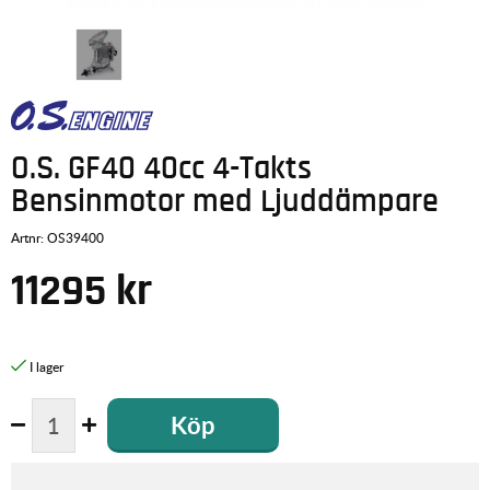
O.S. GF40 40cc 4-Takts
Bensinmotor med Ljuddämpare
Artnr:
OS39400
11295
kr
Köp