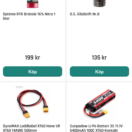
Optimix RTR Bränsle 16% Nitro 1
O.S. Glödstift Nr.8
liter
199 kr
135 kr
Köp
Köp
DynoMAX Laddkabel XT60 Hane till
Sunpadow Li-Po Batteri 3S 11.1V
XT60 14AWG 500mm
5400mAh 100C XT60-Kontakt