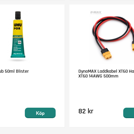
ub 50ml Blister
DynoMAX Laddkabel XT60 Han
XT60 14AWG 500mm
82 kr
Köp