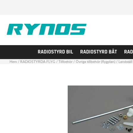
RADIOSTYRD BIL
RADIOSTYRD BÅT
RAD
Hem
/
RADIOSTYRDA FLYG
/
Tillbehör
/
Övriga tillbehör (flygplan)
/
Landställ