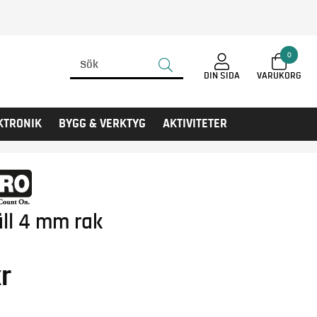
0
DIN SIDA
KTRONIK
BYGG & VERKTYG
AKTIVITETER
ll 4 mm rak
r