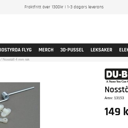
Fraktfritt över 1300kr | 1-3 dagars leverans
IOSTYRDA FLYG
MERCH
3D-PUSSEL
LEKSAKER
ELE
/
Nosställ 4 mm rak
Nosstä
Artnr:
13153
149
k