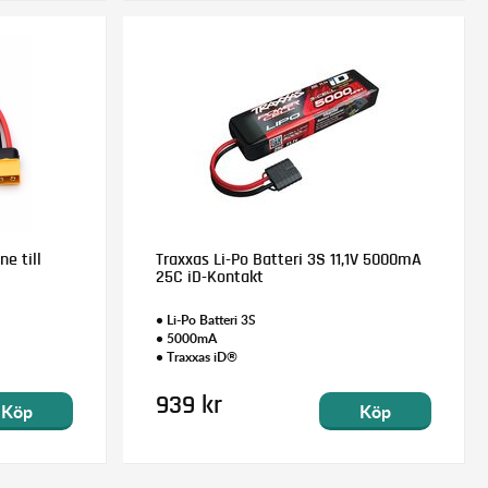
e till
Traxxas Li-Po Batteri 3S 11,1V 5000mA
25C iD-Kontakt
• Li-Po Batteri 3S
• 5000mA
• Traxxas iD®
939 kr
Köp
Köp