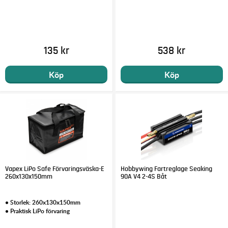
135 kr
538 kr
Köp
Köp
Vapex LiPo Safe Förvaringsväska-E
Hobbywing Fartreglage Seaking
260x130x150mm
90A V4 2-4S Båt
• Storlek: 260x130x150mm
• Praktisk LiPo förvaring