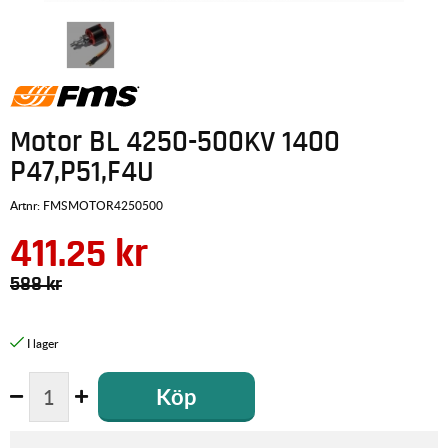
Motor BL 4250-500KV 1400
P47,P51,F4U
Artnr:
FMSMOTOR4250500
411.25
kr
588
kr
Köp