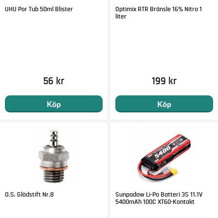
UHU Por Tub 50ml Blister
Optimix RTR Bränsle 16% Nitro 1
liter
56 kr
199 kr
Köp
Köp
O.S. Glödstift Nr.8
Sunpadow Li-Po Batteri 3S 11.1V
5400mAh 100C XT60-Kontakt