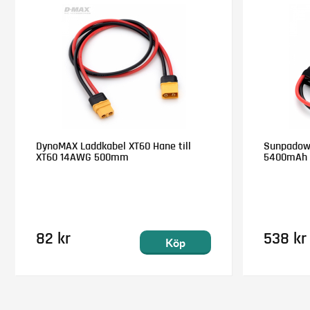
DynoMAX Laddkabel XT60 Hane till
Sunpadow L
XT60 14AWG 500mm
5400mAh 
82 kr
538 kr
Köp