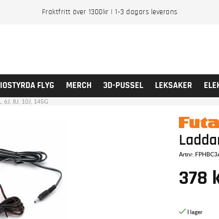
Fraktfritt över 1300kr | 1-3 dagars leverans
IOSTYRDA FLYG
MERCH
3D-PUSSEL
LEKSAKER
ELE
, 6J, 8J, 10J, 14SG
Laddar
Artnr:
FPHBC3
378
k