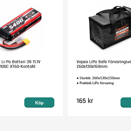
i-Po Batteri 3S 11.1V
Vapex LiPo Safe Förvaringsv
100C XT60-Kontakt
260x130x150mm
• Storlek: 260x130x150mm
• Praktisk LiPo förvaring
165 kr
Köp