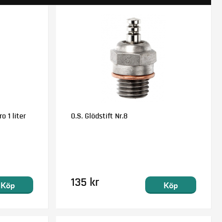
o 1 liter
O.S. Glödstift Nr.8
135 kr
Köp
Köp