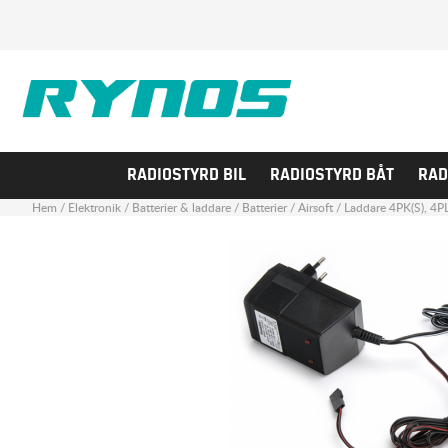
RADIOSTYRD BIL
RADIOSTYRD BÅT
RAD
Hem
/
Elektronik
/
Batterier & laddare
/
Batterier
/
Airsoft
/
Laddare 4PK(S), 4PL