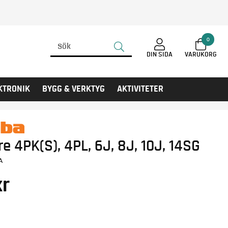
0
DIN SIDA
KTRONIK
BYGG & VERKTYG
AKTIVITETER
e 4PK(S), 4PL, 6J, 8J, 10J, 14SG
A
r