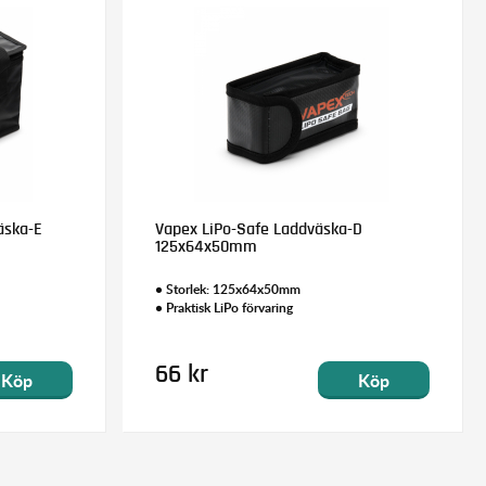
äska-E
Vapex LiPo-Safe Laddväska-D
125x64x50mm
• Storlek: 125x64x50mm
• Praktisk LiPo förvaring
66 kr
Köp
Köp