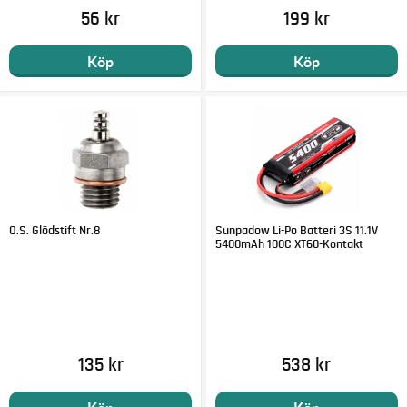
56 kr
199 kr
Köp
Köp
O.S. Glödstift Nr.8
Sunpadow Li-Po Batteri 3S 11.1V
5400mAh 100C XT60-Kontakt
135 kr
538 kr