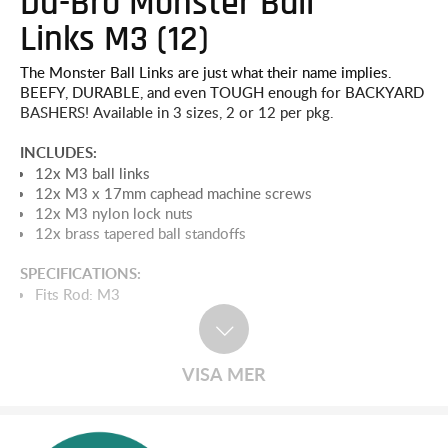
Du-Bro Monster Ball
Links M3 (12)
The Monster Ball Links are just what their name implies.
BEEFY, DURABLE, and even TOUGH enough for BACKYARD
BASHERS! Available in 3 sizes, 2 or 12 per pkg.
INCLUDES:
12x M3 ball links
12x M3 x 17mm caphead machine screws
12x M3 nylon lock nuts
12x brass tapered ball standoffs
SPECIFICATIONS:
Fits Rod: M3
VISA MER