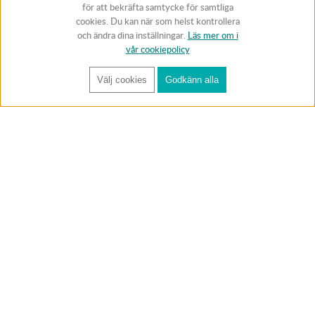
för att bekräfta samtycke för samtliga
cookies. Du kan när som helst kontrollera
och ändra dina inställningar.
Läs mer om i
vår cookiepolicy
Välj cookies
Godkänn alla
FÅ RYNOS NYHETSBREV
Anmäl
BUTIK & RC-BANA
Öppet i butiken 13-18 måndag-fredag och 10-14 lördag. (Stängt