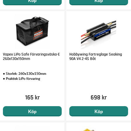
Köp
Köp
Vapex LiPo Safe Förvaringsväska-E
Hobbywing Fartreglage Seaking
260x130x150mm
90A V4 2-4S Båt
• Storlek: 260x130x150mm
• Praktisk LiPo förvaring
165 kr
698 kr
Köp
Köp