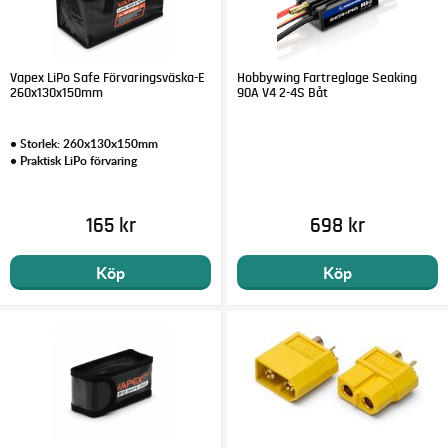
Vapex LiPo Safe Förvaringsväska-E
Hobbywing Fartreglage Seaking
260x130x150mm
90A V4 2-4S Båt
• Storlek: 260x130x150mm
• Praktisk LiPo förvaring
165 kr
698 kr
Köp
Köp