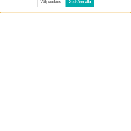
Välj cookies
Godkänn alla
FÅ RYNOS NYHETSBREV
Anmäl
BUTIK & RC-BANA
Öppet i butiken 13-18 måndag-fredag och 10-14 lördag. (Stängt
röda helgdagar).
Annelundsgatan 17B, 749 40 Enköping
service@rynos.se
0171-305 80