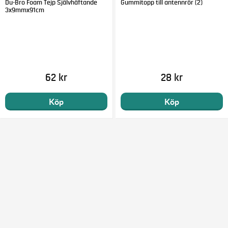
Du-Bro Foam Tejp Självhäftande
Gummitopp till antennrör (2)
3x9mmx91cm
62 kr
28 kr
Köp
Köp