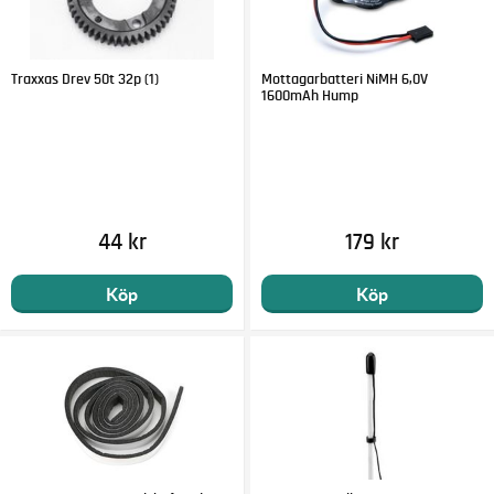
Traxxas Drev 50t 32p (1)
Mottagarbatteri NiMH 6,0V
1600mAh Hump
44 kr
179 kr
Köp
Köp