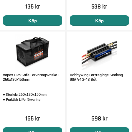
135 kr
538 kr
Köp
Köp
Vapex LiPo Safe Förvaringsväska-E
Hobbywing Fartreglage Seaking
260x130x150mm
90A V4 2-4S Båt
• Storlek: 260x130x150mm
• Praktisk LiPo förvaring
165 kr
698 kr