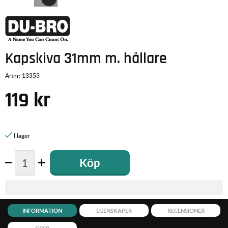
Kapskiva 31mm m. hållare
Artnr:
13353
119
kr
Köp
INFORMATION
EGENSKAPER
RECENSIONER