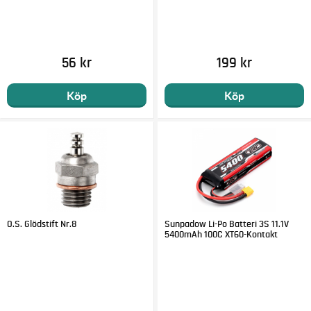
56 kr
199 kr
Köp
Köp
O.S. Glödstift Nr.8
Sunpadow Li-Po Batteri 3S 11.1V
5400mAh 100C XT60-Kontakt