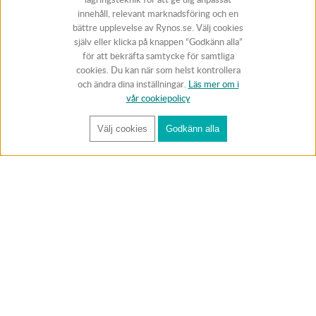
innehåll, relevant marknadsföring och en
bättre upplevelse av Rynos.se. Välj cookies
själv eller klicka på knappen “Godkänn alla”
för att bekräfta samtycke för samtliga
cookies. Du kan när som helst kontrollera
och ändra dina inställningar.
Läs mer om i
vår cookiepolicy
Välj cookies
Godkänn alla
FÅ RYNOS NYHETSBREV
Anmäl