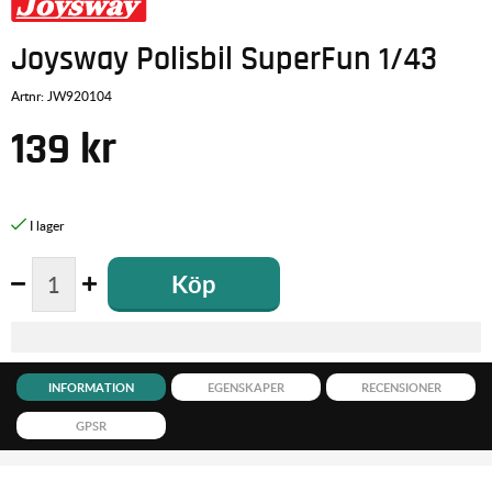
Joysway Polisbil SuperFun 1/43
Artnr:
JW920104
139
kr
Köp
INFORMATION
EGENSKAPER
RECENSIONER
GPSR