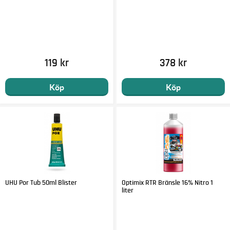
119 kr
378 kr
Köp
Köp
UHU Por Tub 50ml Blister
Optimix RTR Bränsle 16% Nitro 1
liter