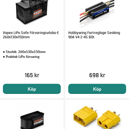
Vapex LiPo Safe Förvaringsväska-E
Hobbywing Fartreglage Seaking
260x130x150mm
90A V4 2-4S Båt
• Storlek: 260x130x150mm
• Praktisk LiPo förvaring
165 kr
698 kr
Köp
Köp