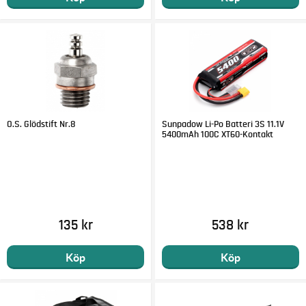
O.S. Glödstift Nr.8
Sunpadow Li-Po Batteri 3S 11.1V
5400mAh 100C XT60-Kontakt
135 kr
538 kr
Köp
Köp