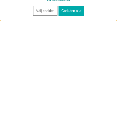
Välj cookies
Godkänn alla
FÅ RYNOS NYHETSBREV
Anmäl
BUTIK & RC-BANA
Öppet i butiken 13-18 måndag-fredag och 10-14 lördag. (Stängt
röda helgdagar).
Annelundsgatan 17B, 749 40 Enköping
service@rynos.se