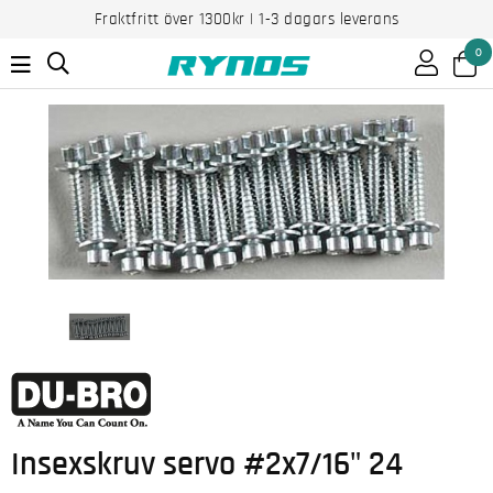
Fraktfritt över 1300kr | 1-3 dagars leverans
0
Insexskruv servo #2x7/16" 24