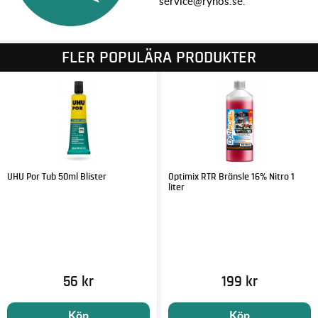
service@rynos.se.
FLER POPULÄRA PRODUKTER
UHU Por Tub 50ml Blister
Optimix RTR Bränsle 16% Nitro 1
liter
56 kr
199 kr
Köp
Köp