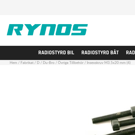
RADIOSTYRD BIL
RADIOSTYRD BÅT
RAD
Hem
/
Fabrikat
/
D
/
Du-Bro
/
Övriga Tillbehör
/
Insexskruv M3.5x20 mm (4)