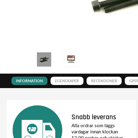
INFORMATION
EGENSKAPER
RECENSIONER
GPS
Snabb leverans
Alla ordrar som läggs
vardagar innan klockan
12.00 packas och skickas