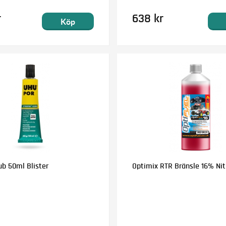
r
638 kr
Köp
ub 50ml Blister
Optimix RTR Bränsle 16% Nitr