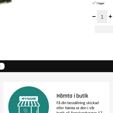
R
Hämta i butik
Få din beställning skickad
eller hämta ut den i vår
butik på Annelundsgatan 17