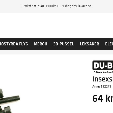
Fraktfritt över 1300kr | 1-3 dagars leverans
IOSTYRDA FLYG
MERCH
3D-PUSSEL
LEKSAKER
ELE
Insex
Artnr:
132273
64
k