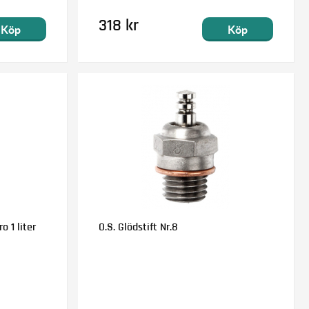
318 kr
Köp
Köp
o 1 liter
O.S. Glödstift Nr.8