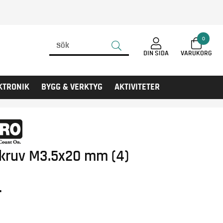
0
DIN SIDA
KTRONIK
BYGG & VERKTYG
AKTIVITETER
skruv M3.5x20 mm (4)
r