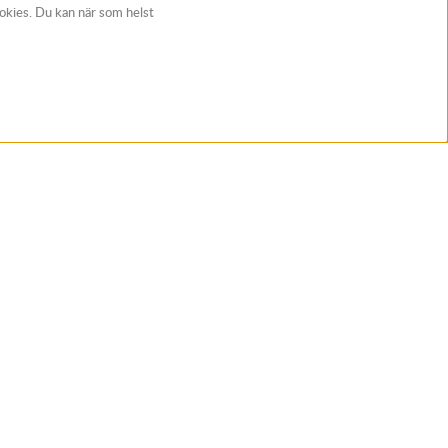
ookies. Du kan när som helst
t
Följ Rynos
ans