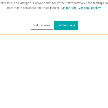
v eller klicka på knappen “Godkänn alla” för att bekräfta samtycke för samtliga c
kontrollera och ändra dina inställningar.
Läs mer om i vår cookiepolicy
Välj cookies
Godkänn alla
FÅ RYNOS NYHETSBREV
Anmäl
KUNDTJÄNST
Handla trygg
Om oss
✔ 1-3 dagars lever