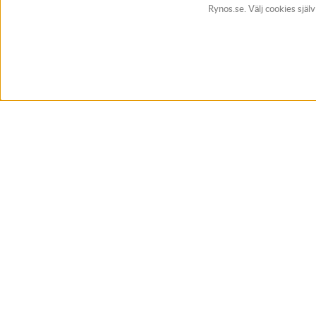
Rynos.se. Välj cookies själ
BUTIK & RC-BANA
Öppet i butiken 13-18 måndag-fredag och 10-