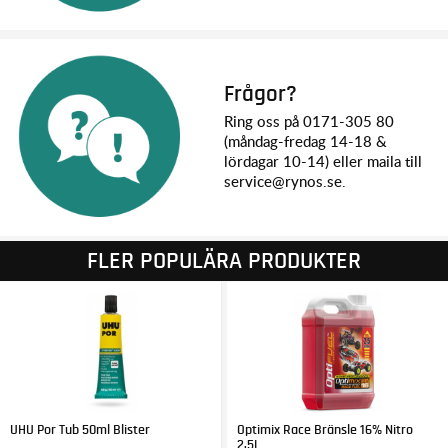
Frågor?
Ring oss på 0171-305 80
(måndag-fredag 14-18 &
lördagar 10-14) eller maila till
service@rynos.se.
FLER POPULÄRA PRODUKTER
UHU Por Tub 50ml Blister
Optimix Race Bränsle 16% Nitro
2,5L