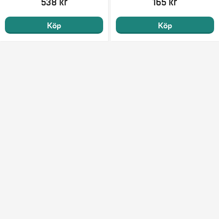
538 kr
165 kr
Köp
Köp