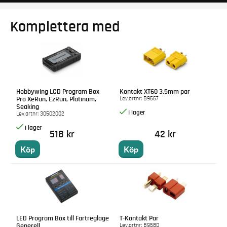
Komplettera med
Hobbywing LCD Program Box
Kontakt XT60 3.5mm par
Lev.artnr:
B9567
Pro XeRun, EzRun, Platinum,
Seaking
Lev.artnr:
30502002
518 kr
42 kr
Köp
Köp
LED Program Box till Fartreglage
T-Kontakt Par
Lev.artnr:
B9580
Generell