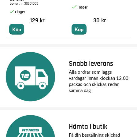
Lev.artnr:
30501003
129 kr
30 kr
Köp
Köp
Snabb leverans
Alla ordrar som läggs
vardagar innan klockan 12.00
packas och skickas redan
samma dag.
Hämta i butik
Få din beställning skickad