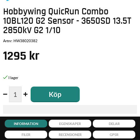
Hobbywing QuicRun Combo
10BL120 G2 Sensor - 3650SD 13.5T
2850kV G2 1/10
Artnr:
HW38020382
1295
kr
Köp
INFORMATION
EGENSKAPER
DELAR
FILER
RECENSIONER
GPSR