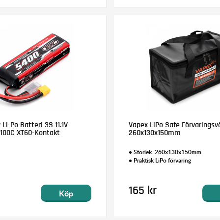
i-Po Batteri 3S 11.1V
Vapex LiPo Safe Förvaringsv
100C XT60-Kontakt
260x130x150mm
• Storlek: 260x130x150mm
• Praktisk LiPo förvaring
165 kr
Köp