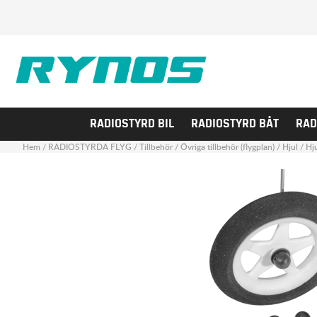
RADIOSTYRD BIL
RADIOSTYRD BÅT
RAD
Hem
/
RADIOSTYRDA FLYG
/
Tillbehör
/
Övriga tillbehör (flygplan)
/
Hjul
/
Hj