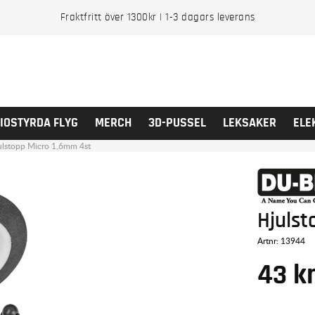
Fraktfritt över 1300kr | 1-3 dagars leverans
IOSTYRDA FLYG
MERCH
3D-PUSSEL
LEKSAKER
ELE
ulstopp Micro 1,6mm 4st
Hjulst
Artnr:
13944
43
k