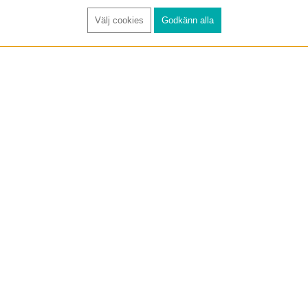
Välj cookies
Godkänn alla
FÅ RYNOS NYHETSBREV
Anmäl
KUNDTJÄNST
Handla trygg
Om oss
✔ 1-3 dagars lever
✔ 30 dagars öppet 
Betalning
✔ Betala via Klarna elle
/ Hantering av personuppgifter
✔ Högsta kreditvärdighe
✔ Skickas med Postnord e