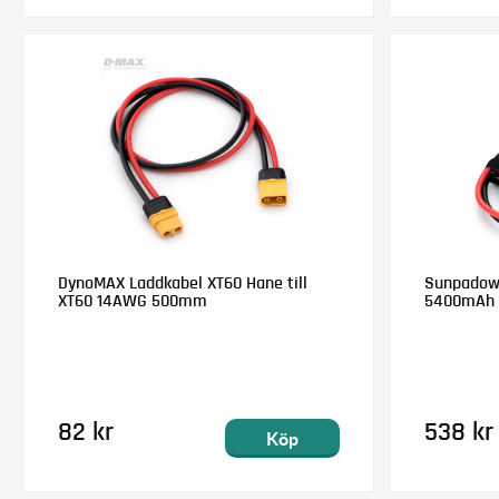
DynoMAX Laddkabel XT60 Hane till
Sunpadow L
XT60 14AWG 500mm
5400mAh 
82 kr
538 kr
Köp