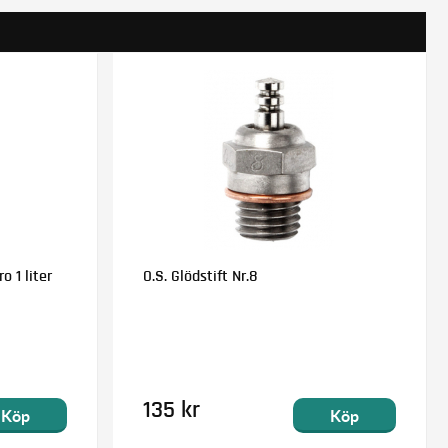
o 1 liter
O.S. Glödstift Nr.8
135 kr
Köp
Köp