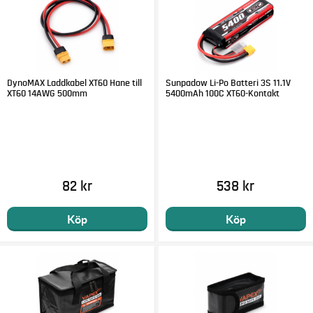
DynoMAX Laddkabel XT60 Hane till
Sunpadow Li-Po Batteri 3S 11.1V
XT60 14AWG 500mm
5400mAh 100C XT60-Kontakt
82 kr
538 kr
Köp
Köp