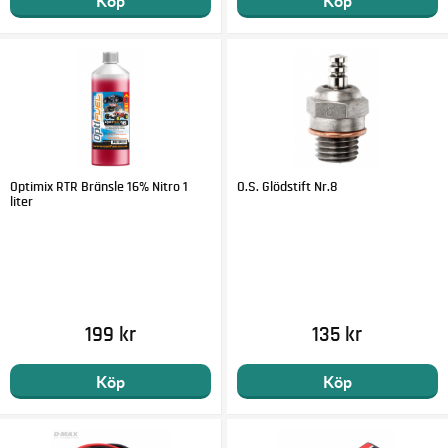
Köp
Köp
Optimix RTR Bränsle 16% Nitro 1
O.S. Glödstift Nr.8
liter
199 kr
135 kr
Köp
Köp