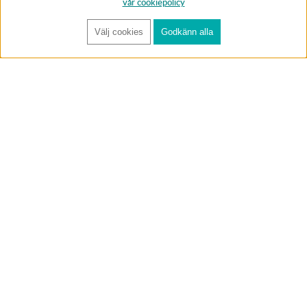
vår cookiepolicy
Välj cookies
Godkänn alla
FÅ RYNOS NYHETSBREV
Anmäl
BUTIK & RC-BANA
Öppet i butiken 13-18 måndag-fredag och 10-14 lördag. (Stängt
röda helgdagar).
Annelundsgatan 17B, 749 40 Enköping
service@rynos.se