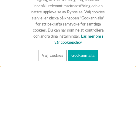
innehåll, relevant marknadsföring och en
bättre upplevelse av Rynos.se. Välj cookies
själv eller klicka på knappen “Godkänn alla”
för att bekräfta samtycke för samtliga
cookies. Du kan när som helst kontrollera
och ändra dina inställningar.
Läs mer om i
vår cookiepolicy
Välj cookies
Godkänn alla
FÅ RYNOS NYHETSBREV
Anmäl