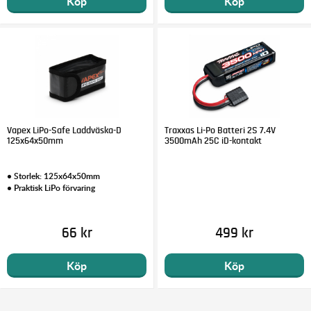
Köp
Köp
Vapex LiPo-Safe Laddväska-D
Traxxas Li-Po Batteri 2S 7.4V
125x64x50mm
3500mAh 25C iD-kontakt
• Storlek: 125x64x50mm
• Praktisk LiPo förvaring
66 kr
499 kr
Köp
Köp