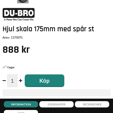
Hjul skala 175mm med spår st
Artnr:
13700TL
888
kr
Köp
INFORMATION
EGENSKAPER
RECENSIONER