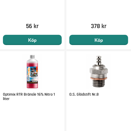
56 kr
378 kr
Köp
Köp
Optimix RTR Bränsle 16% Nitro 1
O.S. Glödstift Nr.8
liter