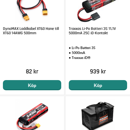
DynoMAX Laddkabel XT60 Hane till
Traxxas Li-Po Batteri 3S 11,1V
XT60 14AWG 500mm
5000mA 25C iD-Kontakt
• Li-Po Batteri 3S
• 5000mA
• Traxxas iD®
82 kr
939 kr
Köp
Köp