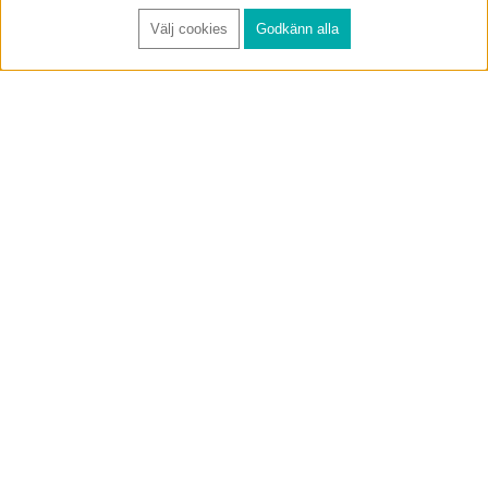
Välj cookies
Godkänn alla
FÅ RYNOS NYHETSBREV
Anmäl
BUTIK & RC-BANA
Öppet i butiken 13-18 måndag-fredag och 10-14 lördag. (Stängt
röda helgdagar).
Annelundsgatan 17B, 749 40 Enköping
service@rynos.se
0171-305 80