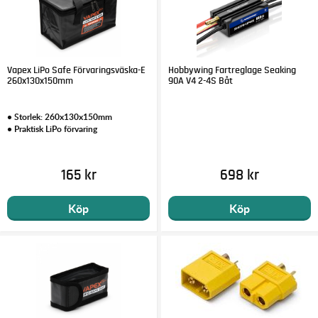
Vapex LiPo Safe Förvaringsväska-E
Hobbywing Fartreglage Seaking
260x130x150mm
90A V4 2-4S Båt
• Storlek: 260x130x150mm
• Praktisk LiPo förvaring
165 kr
698 kr
Köp
Köp