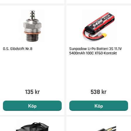
O.S. Glödstift Nr.8
Sunpadow Li-Po Batteri 3S 11.1V
5400mAh 100C XT60-Kontakt
135 kr
538 kr
Köp
Köp