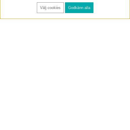
Välj cookies
Godkänn alla
FÅ RYNOS NYHETSBREV
Anmäl
BUTIK & RC-BANA
Öppet i butiken 13-18 måndag-fredag och 10-14 lördag. (Stängt
röda helgdagar).
Annelundsgatan 17B, 749 40 Enköping
service@rynos.se
0171-305 80