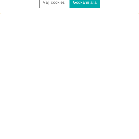
Välj cookies
Godkänn alla
FÅ RYNOS NYHETSBREV
Anmäl
BUTIK & RC-BANA
Öppet i butiken 13-18 måndag-fredag och 10-14 lördag. (Stängt
röda helgdagar).
Annelundsgatan 17B, 749 40 Enköping
service@rynos.se
0171-305 80