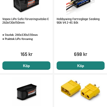
Vapex LiPo Safe Förvaringsväska-E
Hobbywing Fartreglage Seaking
260x130x150mm
90A V4 2-4S Båt
• Storlek: 260x130x150mm
• Praktisk LiPo förvaring
165 kr
698 kr
Köp
Köp