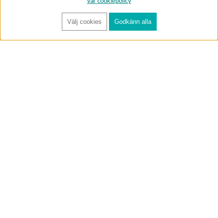
vår cookiepolicy
Välj cookies
Godkänn alla
FÅ RYNOS NYHETSBREV
Anmäl
BUTIK & RC-BANA
Öppet i butiken 13-18 måndag-fredag och 10-14 lördag. (Stängt
röda helgdagar).
Annelundsgatan 17B, 749 40 Enköping
service@rynos.se