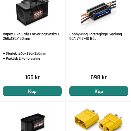
Vapex LiPo Safe Förvaringsväska-E
Hobbywing Fartreglage Seaking
260x130x150mm
90A V4 2-4S Båt
• Storlek: 260x130x150mm
• Praktisk LiPo förvaring
165 kr
698 kr
Köp
Köp