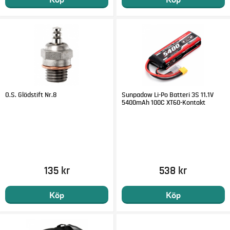
O.S. Glödstift Nr.8
Sunpadow Li-Po Batteri 3S 11.1V
5400mAh 100C XT60-Kontakt
135 kr
538 kr
Köp
Köp