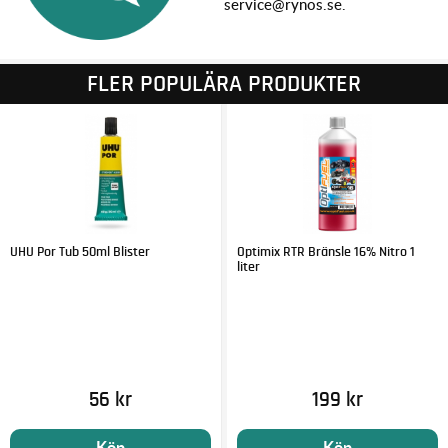
service@rynos.se.
FLER POPULÄRA PRODUKTER
UHU Por Tub 50ml Blister
Optimix RTR Bränsle 16% Nitro 1
liter
56 kr
199 kr
Köp
Köp