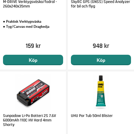
M-DRIVE Verktygsväska/fodral -
SkyRC GPS (GNSS) Speed Analyzer
260x240x35mm
för bil och flyg
• Praktisk Verktygsväska
• Tyg/Canvas med Dragkedja
159 kr
948 kr
Köp
Köp
Sunpadow Li-Po Batteri 2S 7.6V
UHU Por Tub 50ml Blister
6000mAh 110C HV Hard 4mm
Shorty