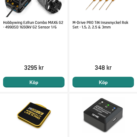
Hobbywing EzRun Combo MAX6 G2
M-Drive PRO TiN Insexnyckel Rak
- 4990SD 1650kV G2 Sensor 1/6
Set - 1.5, 2, 2.5 & 3mm
3295 kr
348 kr
Köp
Köp