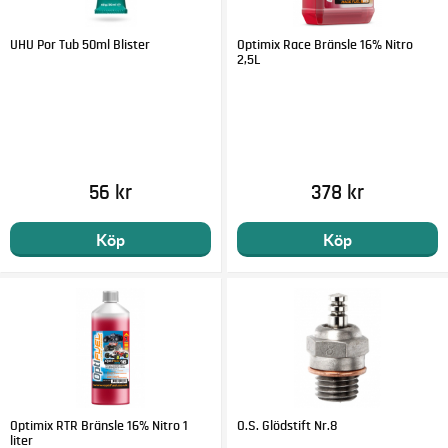
UHU Por Tub 50ml Blister
Optimix Race Bränsle 16% Nitro
2,5L
56 kr
378 kr
Köp
Köp
Optimix RTR Bränsle 16% Nitro 1
O.S. Glödstift Nr.8
liter