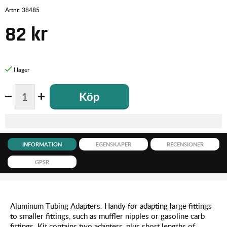
Artnr:
38485
82
kr
Köp
INFORMATION
EGENSKAPER
RECENSIONER
GPSR
Aluminum Tubing Adapters. Handy for adapting large fittings
to smaller fittings, such as muffler nipples or gasoline carb
fittings. Kit contains two adapters, plus short lengths of