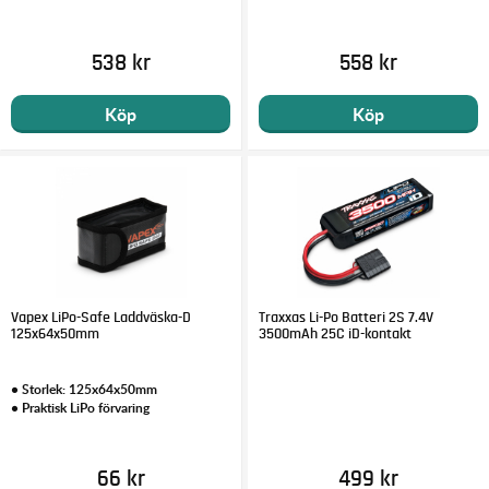
538 kr
558 kr
Köp
Köp
Vapex LiPo-Safe Laddväska-D
Traxxas Li-Po Batteri 2S 7.4V
125x64x50mm
3500mAh 25C iD-kontakt
• Storlek: 125x64x50mm
• Praktisk LiPo förvaring
66 kr
499 kr