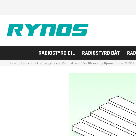
RADIOSTYRD BIL
RADIOSTYRD BÅT
RAD
Hem
/
Fabrikat
/
E
/
Evergreen
/
Panelskivor 15x30cm
/
Fjällpanel Skiva 1x1