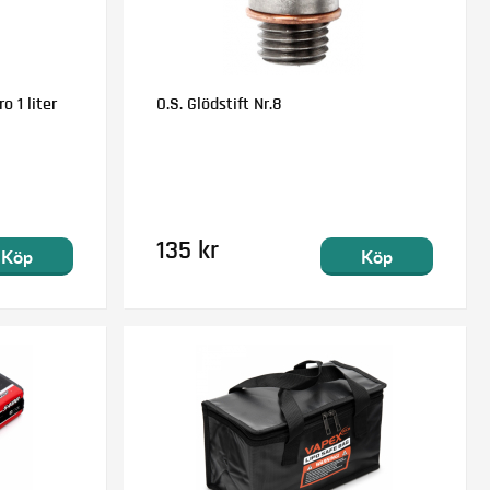
o 1 liter
O.S. Glödstift Nr.8
135 kr
Köp
Köp