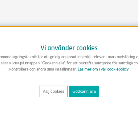
Vi använder cookies
knande lagringsteknik för att ge dig anpassat innehåll, relevant marknadsföring 
v eller klicka på knappen “Godkänn alla” för att bekräfta samtycke för samtliga c
kontrollera och ändra dina inställningar.
Läs mer om i vår cookiepolicy
Välj cookies
Godkänn alla
FÅ RYNOS NYHETSBREV