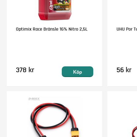
Optimix Race Bränsle 16% Nitro 2,5L
UHU Por T
378 kr
56 kr
Köp