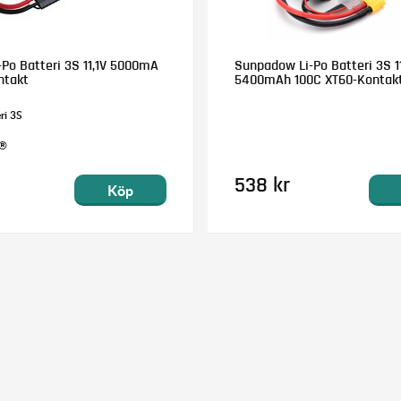
-Po Batteri 3S 11,1V 5000mA
Sunpadow Li-Po Batteri 3S 11
ntakt
5400mAh 100C XT60-Kontak
ri 3S
D®
538 kr
Köp