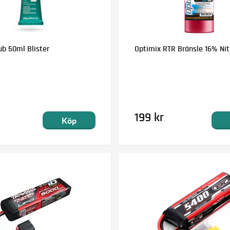
ub 50ml Blister
Optimix RTR Bränsle 16% Nitr
199 kr
Köp