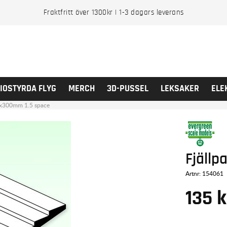
Fraktfritt över 1300kr | 1-3 dagars leverans
IOSTYRDA FLYG
MERCH
3D-PUSSEL
LEKSAKER
ELE
50x300mm 1.5 space
Fjällp
Artnr:
154061
135
k