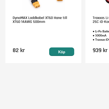
DynoMAX Laddkabel XT60 Hane till
Traxxas Li
XT60 14AWG 500mm
25C iD-Ko
• Li-Po Batte
• 5000mA
• Traxxas i
82 kr
939 kr
Köp