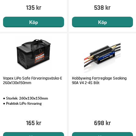
135 kr
538 kr
Köp
Köp
Vapex LiPo Safe Förvaringsväska-E
Hobbywing Fartreglage Seaking
260x130x150mm
90A V4 2-4S Båt
• Storlek: 260x130x150mm
• Praktisk LiPo förvaring
165 kr
698 kr