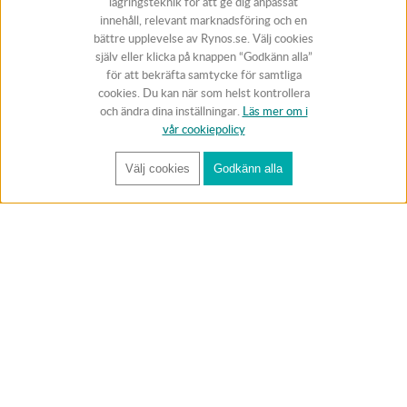
lagringsteknik för att ge dig anpassat
innehåll, relevant marknadsföring och en
bättre upplevelse av Rynos.se. Välj cookies
själv eller klicka på knappen “Godkänn alla”
för att bekräfta samtycke för samtliga
cookies. Du kan när som helst kontrollera
och ändra dina inställningar.
Läs mer om i
vår cookiepolicy
Välj cookies
Godkänn alla
FÅ RYNOS NYHETSBREV
Anmäl