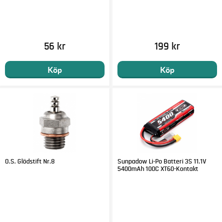
56 kr
199 kr
Köp
Köp
O.S. Glödstift Nr.8
Sunpadow Li-Po Batteri 3S 11.1V
5400mAh 100C XT60-Kontakt