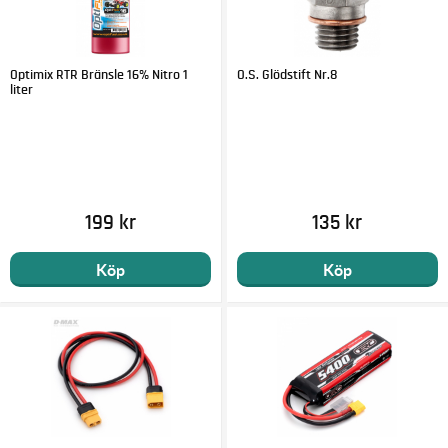
Optimix RTR Bränsle 16% Nitro 1
O.S. Glödstift Nr.8
liter
199 kr
135 kr
Köp
Köp