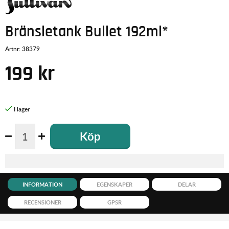
Bränsletank Bullet 192ml*
Artnr:
38379
199
kr
Köp
INFORMATION
EGENSKAPER
DELAR
RECENSIONER
GPSR