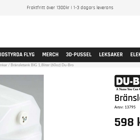
Fraktfritt över 1300kr | 1-3 dagars leverans
IOSTYRDA FLYG
MERCH
3D-PUSSEL
LEKSAKER
ELE
ankar
/
Bränsletank BIG 1,8liter (60oz) Du-Bro
Bränsl
Artnr:
13795
598