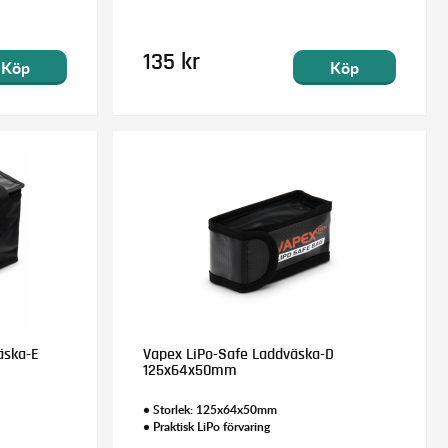
135 kr
Köp
Köp
äska-E
Vapex LiPo-Safe Laddväska-D
125x64x50mm
• Storlek: 125x64x50mm
• Praktisk LiPo förvaring