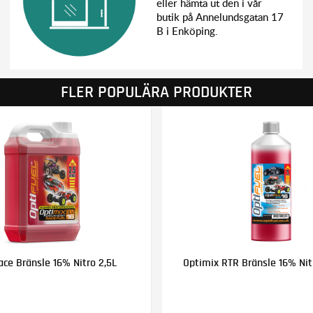
eller hämta ut den i vår
butik på Annelundsgatan 17
B i Enköping.
FLER POPULÄRA PRODUKTER
ce Bränsle 16% Nitro 2,5L
Optimix RTR Bränsle 16% Nitr