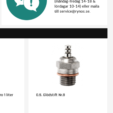
(måndag-fredag 14-18 &
lördagar 10-14) eller maila
till service@rynos.se.
o 1 liter
O.S. Glödstift Nr.8