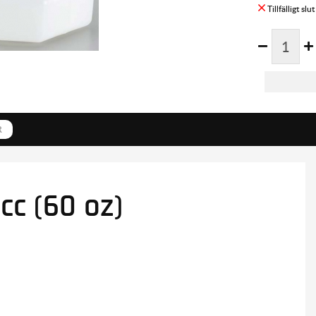
R
cc (60 oz)