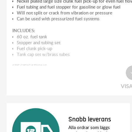
Nickel plated large size clunk fuel pick-up for even fuel flo
Fuel tubing and fuel stopper for gasoline or glow fuel
Will not split or crack from vibration or pressure
Can be used with pressurized fuel systems
INCLUDES:
60 oz. fuel tank
Stopper and tubing set
Fuel clunk pick-up
Tank cap set w/brass tubes
SPECIFICATIONS:
Height: 96 mm (3.78")
Length: 215.9 mm (8.5")
Width: 114 mm (4.49")
VIS
Snabb leverans
Alla ordrar som läggs