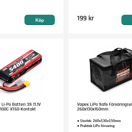
199 kr
Köp
i-Po Batteri 3S 11.1V
Vapex LiPo Safe Förvaringsv
100C XT60-Kontakt
260x130x150mm
• Storlek: 260x130x150mm
• Praktisk LiPo förvaring