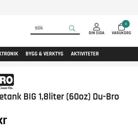
0
DIN SIDA
KTRONIK
BYGG & VERKTYG
AKTIVITETER
etank BIG 1,8liter (60oz) Du-Bro
kr