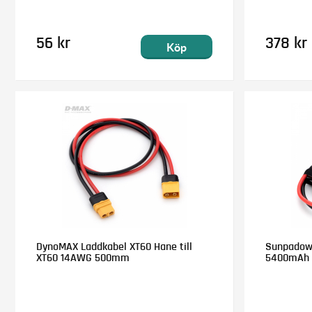
56 kr
378 kr
Köp
DynoMAX Laddkabel XT60 Hane till
Sunpadow L
XT60 14AWG 500mm
5400mAh 