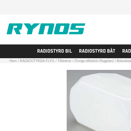
RADIOSTYRD BIL
RADIOSTYRD BÅT
RAD
Hem
/
RADIOSTYRDA FLYG
/
Tillbehör
/
Övriga tillbehör (flygplan)
/
Bränslet