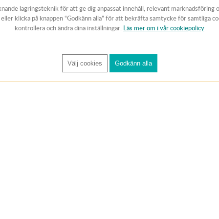
knande lagringsteknik för att ge dig anpassat innehåll, relevant marknadsföring 
v eller klicka på knappen “Godkänn alla” för att bekräfta samtycke för samtliga c
kontrollera och ändra dina inställningar.
Läs mer om i vår cookiepolicy
Välj cookies
Godkänn alla
FÅ RYNOS NYHETSBREV
Anmäl
KUNDTJÄNST
Handla trygg