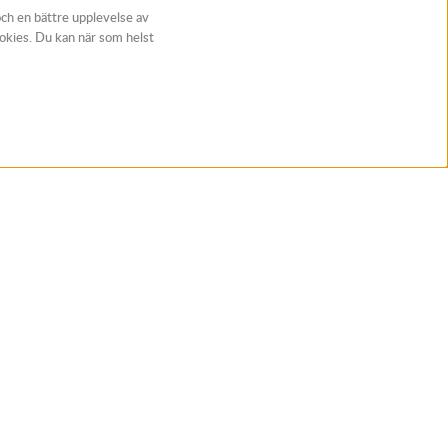
och en bättre upplevelse av
ookies. Du kan när som helst
t
Följ Rynos