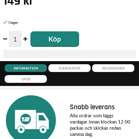
149
kr
Köp
INFORMATION
EGENSKAPER
RECENSIONER
GPSR
Snabb leverans
Alla ordrar som läggs
vardagar innan klockan 12.00
packas och skickas redan
samma dag.