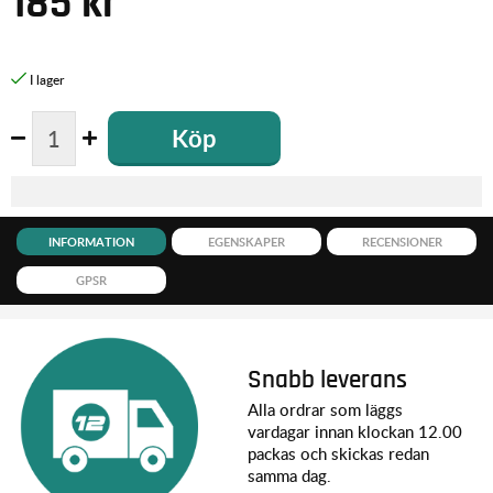
185
kr
Köp
INFORMATION
EGENSKAPER
RECENSIONER
GPSR
Snabb leverans
Alla ordrar som läggs
vardagar innan klockan 12.00
packas och skickas redan
samma dag.