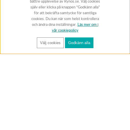
bättre upplevelse av Rynos.se. Välj cookies
själv eller klicka på knappen “Godkänn alla”
för att bekräfta samtycke för samtliga
cookies. Du kan när som helst kontrollera
och ändra dina inställningar.
Läs mer om i
vår cookiepolicy
Välj cookies
Godkänn alla
FÅ RYNOS NYHETSBREV
Anmäl
BUTIK & RC-BANA