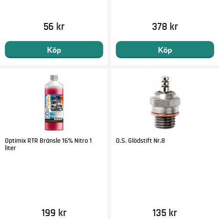
56 kr
378 kr
Köp
Köp
Optimix RTR Bränsle 16% Nitro 1
O.S. Glödstift Nr.8
liter
199 kr
135 kr