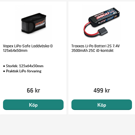
Vapex LiPo-Safe Laddväska-D
Traxxas Li-Po Batteri 2S 7.4V
125x64x50mm
3500mAh 25C iD-kontakt
• Storlek: 125x64x50mm
• Praktisk LiPo förvaring
66 kr
499 kr
Köp
Köp