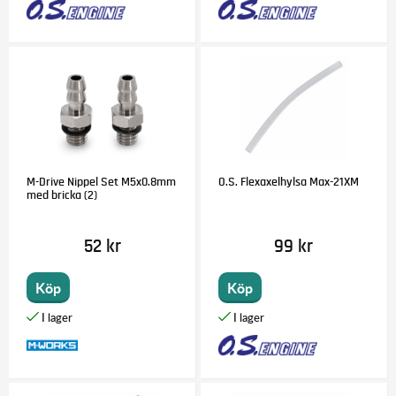
M-Drive Nippel Set M5x0.8mm
O.S. Flexaxelhylsa Max-21XM
med bricka (2)
52 kr
99 kr
Köp
Köp