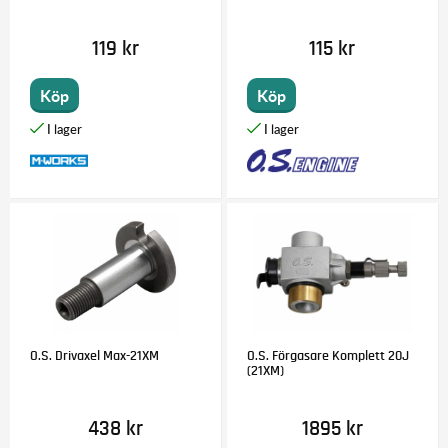
119 kr
115 kr
Köp
Köp
O.S. Drivaxel Max-21XM
O.S. Förgasare Komplett 20J
(21XM)
438 kr
1895 kr