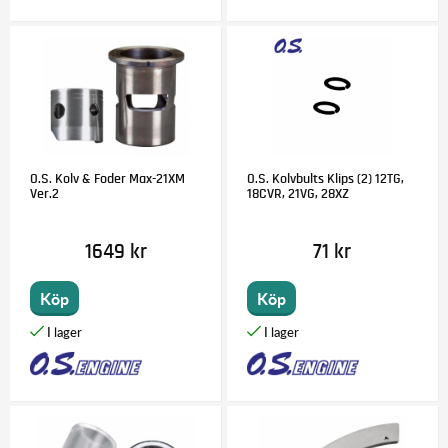
O.S. Kolv & Foder Max-21XM
O.S. Kolvbults Klips (2) 12TG,
Ver.2
18CVR, 21VG, 28XZ
1649 kr
71 kr
Köp
Köp