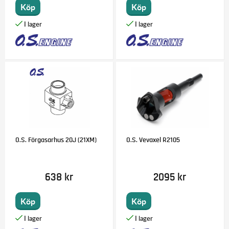
Köp
Köp
O.S. Förgasarhus 20J (21XM)
O.S. Vevaxel R2105
638 kr
2095 kr
Köp
Köp