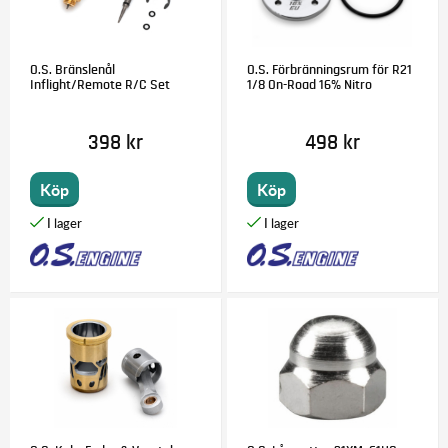
O.S. Bränslenål
O.S. Förbränningsrum för R21
Inflight/Remote R/C Set
1/8 On-Road 16% Nitro
398 kr
498 kr
Köp
Köp