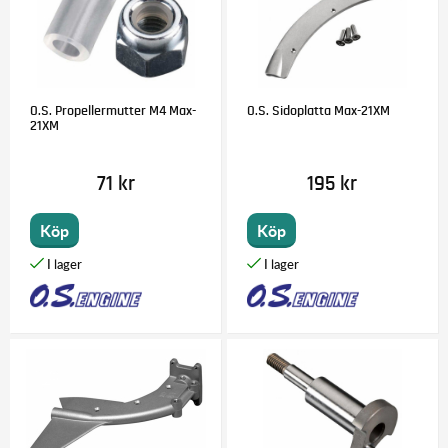
O.S. Propellermutter M4 Max-
O.S. Sidoplatta Max-21XM
21XM
71 kr
195 kr
Köp
Köp