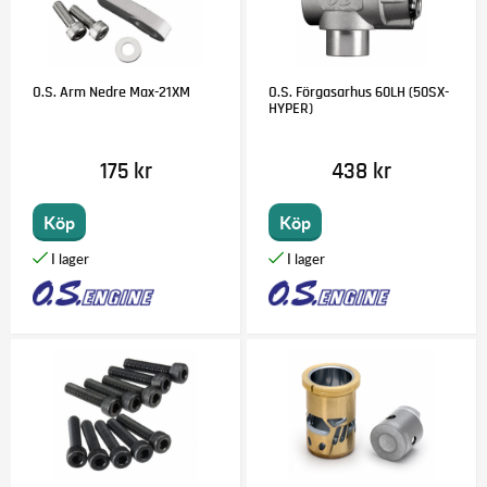
O.S. Arm Nedre Max-21XM
O.S. Förgasarhus 60LH (50SX-
HYPER)
175 kr
438 kr
Köp
Köp