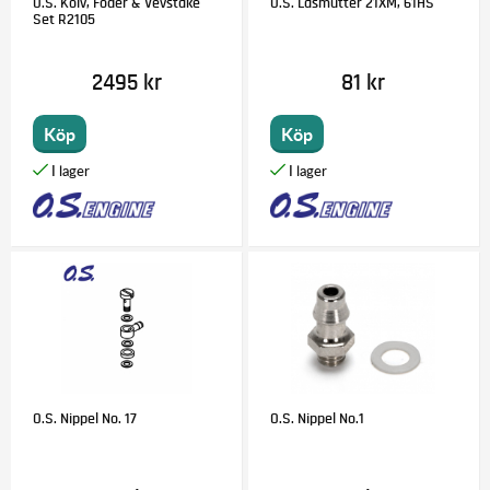
O.S. Kolv, Foder & Vevstake
O.S. Låsmutter 21XM, 61HS
Set R2105
2495 kr
81 kr
Köp
Köp
O.S. Nippel No. 17
O.S. Nippel No.1