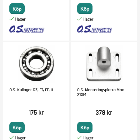
Köp
Köp
O.S. Kullager CZ, FT, FF, IL
O.S. Monteringsplatta Max-
21XM
175 kr
378 kr
Köp
Köp