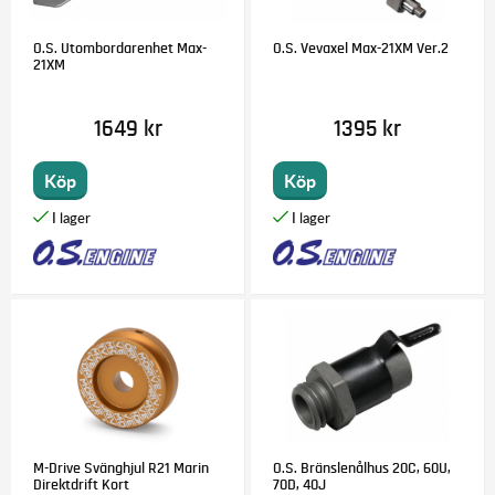
O.S. Utombordarenhet Max-
O.S. Vevaxel Max-21XM Ver.2
21XM
1649 kr
1395 kr
Köp
Köp
M-Drive Svänghjul R21 Marin
O.S. Bränslenålhus 20C, 60U,
Direktdrift Kort
70D, 40J