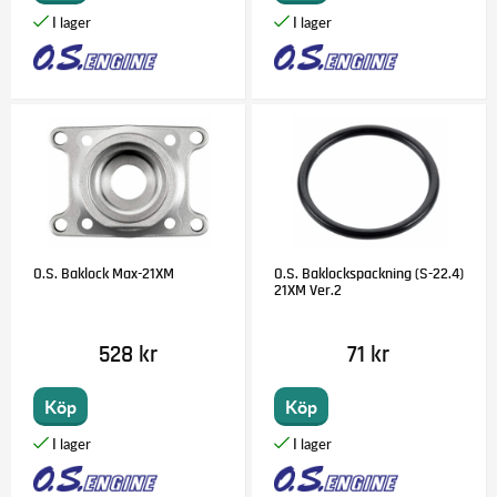
O.S. Baklock Max-21XM
O.S. Baklockspackning (S-22.4)
21XM Ver.2
528 kr
71 kr
Köp
Köp