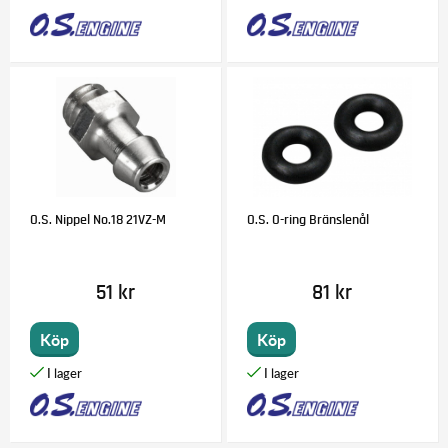
O.S. Nippel No.18 21VZ-M
O.S. O-ring Bränslenål
51 kr
81 kr
Köp
Köp