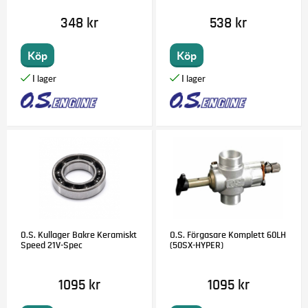
348 kr
538 kr
Köp
Köp
O.S. Kullager Bakre Keramiskt
O.S. Förgasare Komplett 60LH
Speed 21V-Spec
(50SX-HYPER)
1095 kr
1095 kr