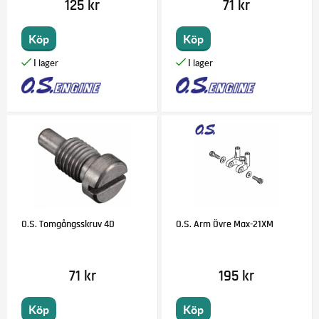
125 kr
71 kr
Köp
Köp
O.S. Tomgångsskruv 4D
O.S. Arm Övre Max-21XM
71 kr
195 kr
Köp
Köp