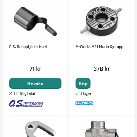
O.S. Snäppfjäder No.4
M-Works M21 Marin Kyltopp
71 kr
378 kr
Bevaka
Köp