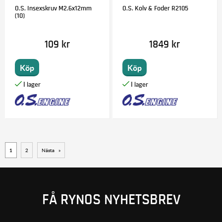
O.S. Insexskruv M2.6x12mm
O.S. Kolv & Foder R2105
(10)
109 kr
1849 kr
Köp
Köp
1
2
Nästa
»
FÅ RYNOS NYHETSBREV