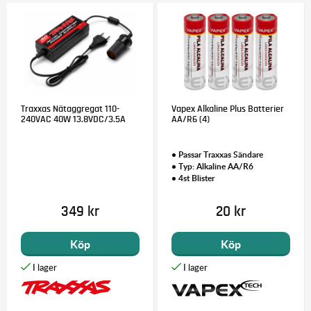
Traxxas Nätaggregat 110-
Vapex Alkaline Plus Batterier
240VAC 40W 13.8VDC/3.5A
AA/R6 (4)
• Passar Traxxas Sändare
• Typ: Alkaline AA/R6
• 4st Blister
349 kr
20 kr
Köp
Köp